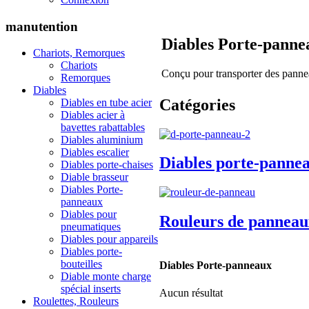
manutention
Diables Porte-panne
Chariots, Remorques
Chariots
Conçu pour transporter des pann
Remorques
Diables
Catégories
Diables en tube acier
Diables acier à
bavettes rabattables
Diables aluminium
Diables escalier
Diables porte-panne
Diables porte-chaises
Diable brasseur
Diables Porte-
panneaux
Diables pour
Rouleurs de panneau
pneumatiques
Diables pour appareils
Diables porte-
bouteilles
Diables Porte-panneaux
Diable monte charge
spécial inserts
Aucun résultat
Roulettes, Rouleurs