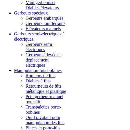
Mini gerbeurs et
Diables élévateurs
Gerbeurs spéciaux
Gerbeurs embarqués
Gerbeurs tout-terrains
Élévateurs manuels
Gerbeurs semi-électriques /
électriques
Gerbeurs semi-
électriques
Gerbeurs à levée et
déplacement
électriques
Manipulation futs bobines
Rouleurs de fûts
Diables à fûts
Retourneurs de fûts
métallique et plastique
Petit gerbeur manuel
pour fût
Transpalettes porte-
bobines
Outil pivotant pour
manipulation des fûts
Pinces et porte-fûts