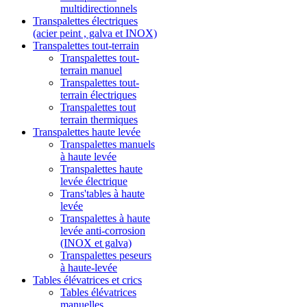
multidirectionnels
Transpalettes électriques
(acier peint , galva et INOX)
Transpalettes tout-terrain
Transpalettes tout-
terrain manuel
Transpalettes tout-
terrain électriques
Transpalettes tout
terrain thermiques
Transpalettes haute levée
Transpalettes manuels
à haute levée
Transpalettes haute
levée électrique
Trans'tables à haute
levée
Transpalettes à haute
levée anti-corrosion
(INOX et galva)
Transpalettes peseurs
à haute-levée
Tables élévatrices et crics
Tables élévatrices
manuelles