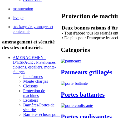
manutention
Protection de machi
levage
stockage / rayonnages et
Deux bonnes raisons d'être 
contenants
• Tout d'abord tous les salariés on
• De plus pour l'entreprise les ac
aménagement et sécurité
des sites industriels
Catégories
AMENAGEMENT
D’ESPACE : Plateformes,
cloisons, escaliers, monte-
Panneaux grillagés
charges
Plateformes
Monte-charges
Cloisons
Protection de
Portes battantes
machines
Escaliers
Barrières/Portes de
sécurité
Barrières écluses pour
Portes coulissantes