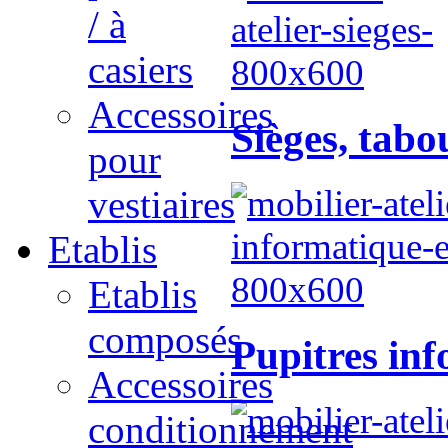
/ à
casiers
Accessoires
Sièges, tabo
pour
vestiaires
Etablis
Etablis
composés
Pupitres inf
Accessoires
conditionnement