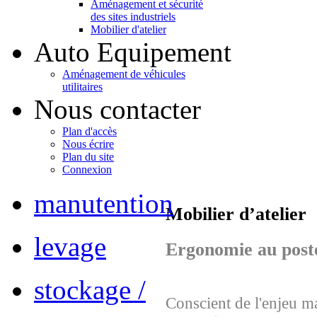
Aménagement et sécurité
des sites industriels
Mobilier d'atelier
Auto Equipement
Aménagement de véhicules
utilitaires
Nous contacter
Plan d'accès
Nous écrire
Plan du site
Connexion
manutention
Mobilier d’atelier
levage
Ergonomie au poste 
stockage /
Conscient de l'enjeu ma