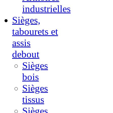
industrielles
Sièges,
tabourets et
assis
debout
Sièges
bois
Sièges
tissus
Sièges