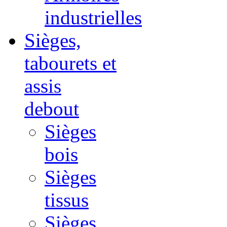
industrielles
Sièges,
tabourets et
assis
debout
Sièges
bois
Sièges
tissus
Sièges