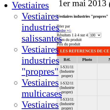
1er mai 2013
Vestiaires
Vestiaires
Vestiaires industries "propres"
industries
Trier par
Ordre +/-
Résultats 1 à 4 sur 4
salissantes
Nom du produit
Prix du produit
Vestiaires
LES REFERENCES DE CE
industries
Réf.
Photo
I-S31/11
"propres"
(Industrie
propre)
Vestiaires
I-S32/11
(Industrie
multicases
propre)
I-S33/11
Vestiaires
(Industrie
propre)