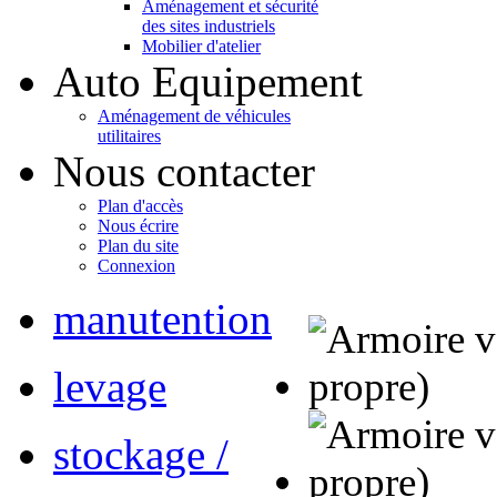
Aménagement et sécurité
des sites industriels
Mobilier d'atelier
Auto Equipement
Aménagement de véhicules
utilitaires
Nous contacter
Plan d'accès
Nous écrire
Plan du site
Connexion
manutention
levage
stockage /