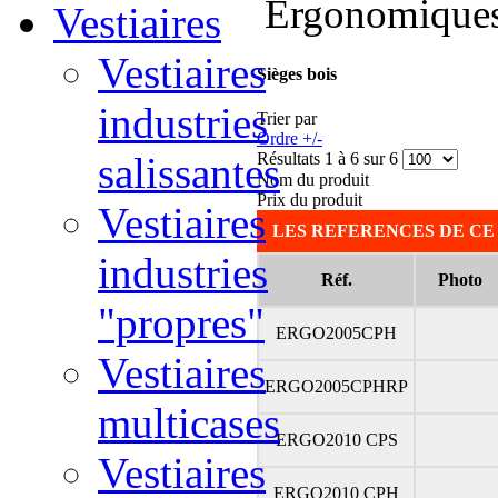
Ergonomiques e
Vestiaires
Vestiaires
Sièges bois
industries
Trier par
Ordre +/-
Résultats 1 à 6 sur 6
salissantes
Nom du produit
Prix du produit
Vestiaires
LES REFERENCES DE CE
industries
Réf.
Photo
"propres"
ERGO2005CPH
Vestiaires
ERGO2005CPHRP
multicases
ERGO2010 CPS
Vestiaires
ERGO2010 CPH