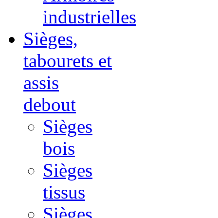
industrielles
Sièges,
tabourets et
assis
debout
Sièges
bois
Sièges
tissus
Sièges