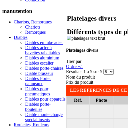
manutention
Platelages divers
Chariots, Remorques
Chariots
Différents types de p
Remorques
Diables
Diables en tube acier
Diables acier à
Platelages divers
bavettes rabattables
Diables aluminium
Trier par
Diables escalier
Ordre +/-
Diables porte-chaises
Résultats 1 à 5 sur 5
Diable brasseur
Nom du produit
Diables Porte-
Prix du produit
panneaux
Diables pour
LES REFERENCES DE CE
pneumatiques
Diables pour appareils
Réf.
Photo
Diables porte-
bouteilles
Diable monte charge
spécial inserts
Roulettes, Rouleurs