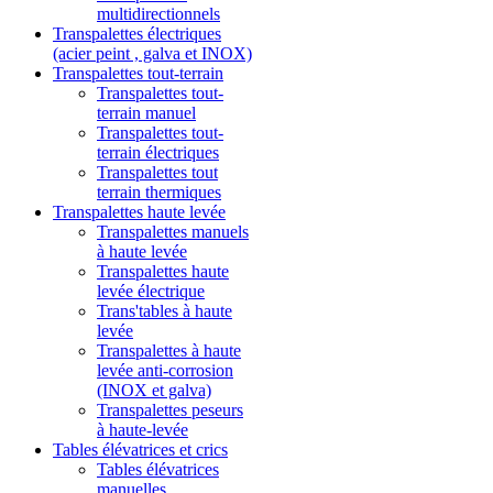
multidirectionnels
Transpalettes électriques
(acier peint , galva et INOX)
Transpalettes tout-terrain
Transpalettes tout-
terrain manuel
Transpalettes tout-
terrain électriques
Transpalettes tout
terrain thermiques
Transpalettes haute levée
Transpalettes manuels
à haute levée
Transpalettes haute
levée électrique
Trans'tables à haute
levée
Transpalettes à haute
levée anti-corrosion
(INOX et galva)
Transpalettes peseurs
à haute-levée
Tables élévatrices et crics
Tables élévatrices
manuelles