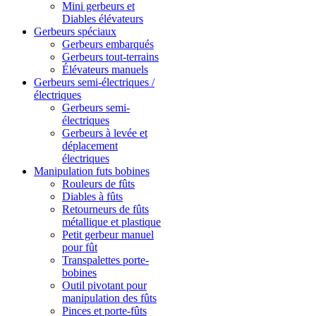
Mini gerbeurs et
Diables élévateurs
Gerbeurs spéciaux
Gerbeurs embarqués
Gerbeurs tout-terrains
Élévateurs manuels
Gerbeurs semi-électriques /
électriques
Gerbeurs semi-
électriques
Gerbeurs à levée et
déplacement
électriques
Manipulation futs bobines
Rouleurs de fûts
Diables à fûts
Retourneurs de fûts
métallique et plastique
Petit gerbeur manuel
pour fût
Transpalettes porte-
bobines
Outil pivotant pour
manipulation des fûts
Pinces et porte-fûts