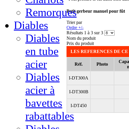
Remorques
Petit gerbeur manuel pour fût
Diables
Trier par
Ordre +/-
Résultats 1 à 3 sur 3
Diables
Nom du produit
Prix du produit
en tube
LES REFERENCES DE CE
acier
Capac
Réf.
Photo
m
Diables
I-DT300A
acier à
I-DT300B
bavettes
I-DT450
rabattables
Diables