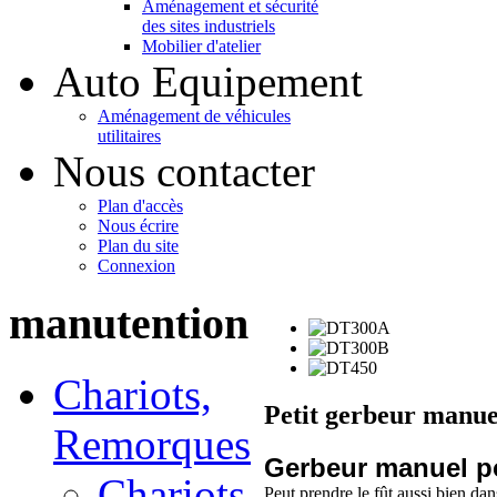
Aménagement et sécurité
des sites industriels
Mobilier d'atelier
Auto Equipement
Aménagement de véhicules
utilitaires
Nous contacter
Plan d'accès
Nous écrire
Plan du site
Connexion
manutention
Chariots,
Petit gerbeur manue
Remorques
Gerbeur manuel pou
Chariots
Peut prendre le fût aussi bien dan