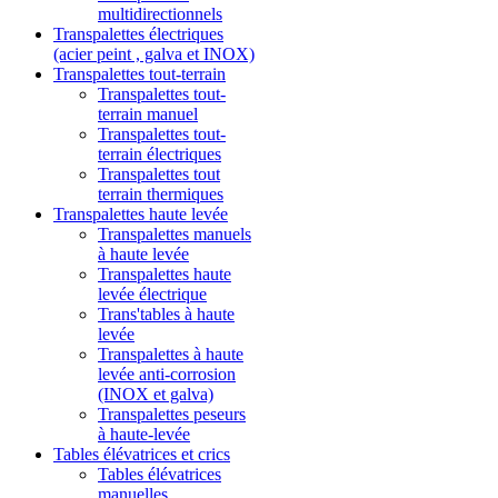
multidirectionnels
Transpalettes électriques
(acier peint , galva et INOX)
Transpalettes tout-terrain
Transpalettes tout-
terrain manuel
Transpalettes tout-
terrain électriques
Transpalettes tout
terrain thermiques
Transpalettes haute levée
Transpalettes manuels
à haute levée
Transpalettes haute
levée électrique
Trans'tables à haute
levée
Transpalettes à haute
levée anti-corrosion
(INOX et galva)
Transpalettes peseurs
à haute-levée
Tables élévatrices et crics
Tables élévatrices
manuelles