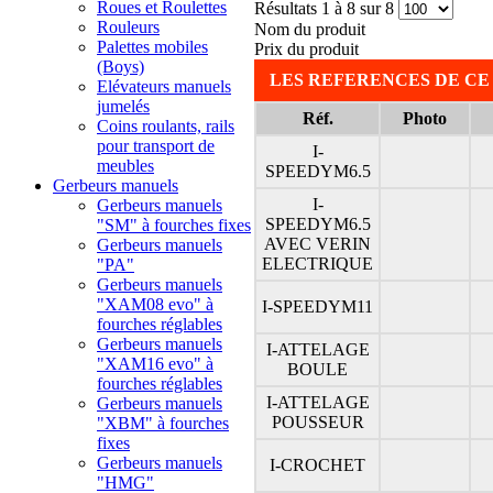
Roues et Roulettes
Résultats 1 à 8 sur 8
Rouleurs
Nom du produit
Palettes mobiles
Prix du produit
(Boys)
LES REFERENCES DE CE
Elévateurs manuels
jumelés
Réf.
Photo
Coins roulants, rails
pour transport de
I-
meubles
SPEEDYM6.5
Gerbeurs manuels
I-
Gerbeurs manuels
SPEEDYM6.5
"SM" à fourches fixes
AVEC VERIN
Gerbeurs manuels
ELECTRIQUE
"PA"
Gerbeurs manuels
"XAM08 evo" à
I-SPEEDYM11
fourches réglables
Gerbeurs manuels
I-ATTELAGE
"XAM16 evo" à
BOULE
fourches réglables
I-ATTELAGE
Gerbeurs manuels
POUSSEUR
"XBM" à fourches
fixes
Gerbeurs manuels
I-CROCHET
"HMG"