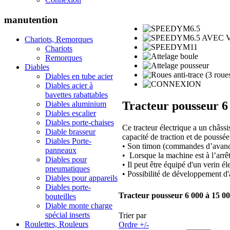
manutention
Chariots, Remorques
Chariots
Remorques
Diables
Diables en tube acier
Diables acier à
bavettes rabattables
Tracteur pousseur 6
Diables aluminium
Diables escalier
Diables porte-chaises
Ce tracteur électrique a un châ
Diable brasseur
capacité de traction et de poussée
Diables Porte-
•
Son timon (commandes d’avanceme
panneaux
•
Lorsque la machine est à l’arrê
Diables pour
• Il peut être équipé d'un verin él
pneumatiques
• Possibilité de développement d'
Diables pour appareils
Diables porte-
Tracteur pousseur 6 000 à 15 0
bouteilles
Diable monte charge
spécial inserts
Trier par
Roulettes, Rouleurs
Ordre +/-