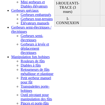
Mini gerbeurs et
I-ROUEANTI-
Diables élévateurs
TRACE (3
Gerbeurs spéciaux
roues)
Gerbeurs embarqués
I-
Gerbeurs tout-terrains
CONNEXION
Élévateurs manuels
Gerbeurs semi-électriques /
électriques
Gerbeurs semi-
électriques
Gerbeurs à levée et
déplacement
électriques
Manipulation futs bobines
Rouleurs de fûts
Diables à fûts
Retourneurs de fûts
métallique et plastique
Petit gerbeur manuel
pour fût
Transpalettes porte-
bobines
Outil pivotant pour
manipulation des fûts
Pinces et porte-fûts